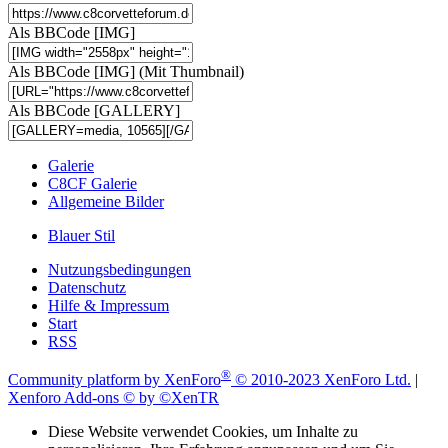
Als BBCode [IMG]
Als BBCode [IMG] (Mit Thumbnail)
Als BBCode [GALLERY]
Galerie
C8CF Galerie
Allgemeine Bilder
Blauer Stil
Nutzungsbedingungen
Datenschutz
Hilfe & Impressum
Start
RSS
®
Community platform by XenForo
© 2010-2023 XenForo Ltd.
|
Xenforo Add-ons
© by ©XenTR
Diese Website verwendet Cookies, um Inhalte zu